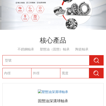
核心產品
不銹鋼軸承
塑態油（固態）軸承
陶瓷軸承
固態油深溝球軸承