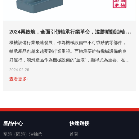
2
024再啟航，全面引領軸承行業革命，溢勝塑態油軸承您的理想選擇
機械設備行業飛速發展，作為機械設備中不可或缺的零部件，
軸承產品也越來越受到行業重視。而軸承要維持機械設備的良
好運行，潤滑產品作為機械設備的“血液”，顯得尤為重要。在傳
統市場中，軸承潤滑劑分為液體狀態的潤滑油、膏狀的潤滑脂
2024-02-26
以及粉狀的二硫化鉬，這些潤滑產品在...
查看更多+
產品中心
快速鏈接
塑態（固態）油軸承
首頁