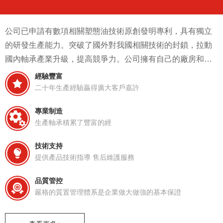
公司已申請有數項相關塑態油技術原創發明專利，具有獨立
的研發生產能力。突破了國外對我國相關技術的封鎖，拉動
國內軸承產業升級，提高競爭力。公司擁有自己的廠房和生
產設備，滿足正常的研發以及生產需求。
經驗豐富
二十年生產經驗贏得廣大客戶嘉許
專業制造
生產軸承積累了豐富的經
技術支持
提供產品技術指導 售后維護服務
品質管控
嚴格的質置管理體系是企業做大做強的基本保證