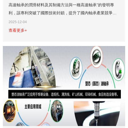
高速軸承的潤滑材料及其制備方法與一種高速軸承”的發明專
利，該專利突破了國際技術封鎖，提升了國內軸承產業競爭
力，其潤滑材料及軸承設計顯著提高了高速軸承的性能與使用
2025-12-04
壽命。...
查看更多+