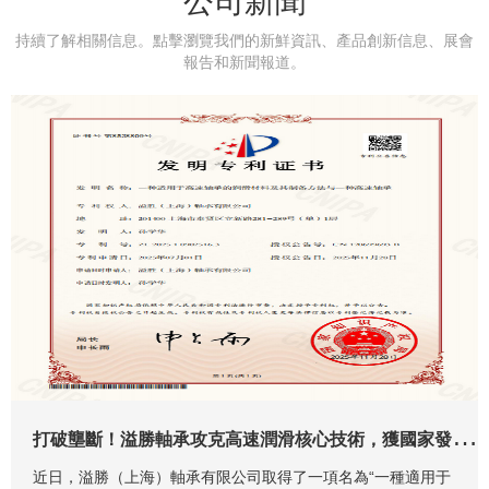
公司新聞
结束对话视窗
持續了解相關信息。點擊瀏覽我們的新鮮資訊、產品創新信息、展會
file ID:
報告和新聞報道。
request ID:
media type:
mime type:
provider:
resolution:
rate:
frames:
buffer:
connection speed:
info:
[X]
打
破壟斷！溢勝軸承攻克高速潤滑核心技術，獲國家發明專利
近日，溢勝（上海）軸承有限公司取得了一項名為“一種適用于