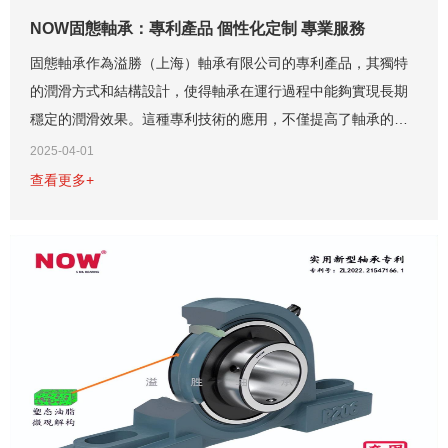
NOW固態軸承：專利產品 個性化定制 專業服務
固態軸承作為溢勝（上海）軸承有限公司的專利產品，其獨特
的潤滑方式和結構設計，使得軸承在運行過程中能夠實現長期
穩定的潤滑效果。這種專利技術的應用，不僅提高了軸承的使
用壽命，還大大降低了設備的維護成本。與市面上許多類似產
2025-04-01
品相比，固態軸承在技術上具有顯著的優勢。...
查看更多+