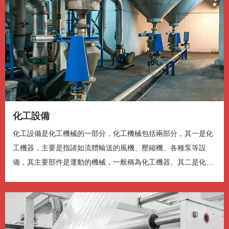
1.25x
1x
, 选择
0.5x
1x
节目段落
节目段落
描述
关闭描述
, 选择
字幕
化工設備
字幕设定
, 开启字幕设置弹窗
关闭字幕
, 选择
化工設備是化工機械的一部分，化工機械包括兩部分，其一是化
音轨
工機器，主要是指諸如流體輸送的風機、壓縮機、各種泵等設
備，其主要部件是運動的機械，一般稱為化工機器。其二是化工
全屏
This is a modal window.
設備主要是指...
开始对话视窗。离开会取消及关闭视窗
文字