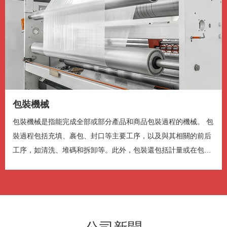
Color
Transparency
背景
Color
Transparency
视窗
Color
Transparency
字体尺寸
包裝機械
包裝機械是指能完成全部或部分產品和商品包裝過程的機械。 包
字体边缘样式
裝過程包括充填、裹包、封口等主要工序，以及與其相關的前后
工序，如清洗、堆碼和拆卸等。此外，包裝還包括計量或在包裝
件上蓋印等工...
字体库
重启
恢复全部设定至预设值
完成
关闭弹窗