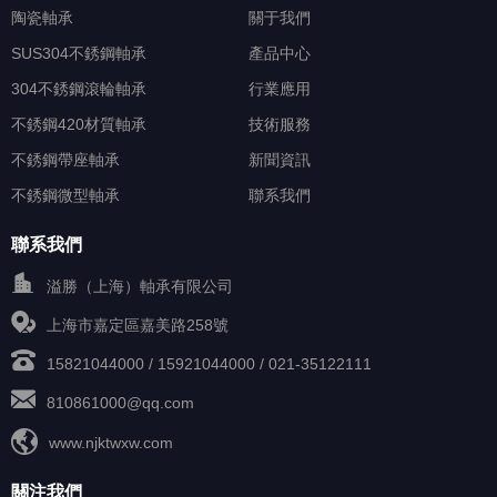
陶瓷軸承
關于我們
SUS304不銹鋼軸承
產品中心
304不銹鋼滾輪軸承
行業應用
不銹鋼420材質軸承
技術服務
不銹鋼帶座軸承
新聞資訊
不銹鋼微型軸承
聯系我們
聯系我們
溢勝（上海）軸承有限公司
上海市嘉定區嘉美路258號
15821044000 / 15921044000 / 021-35122111
810861000@qq.com
www.njktwxw.com
關注我們