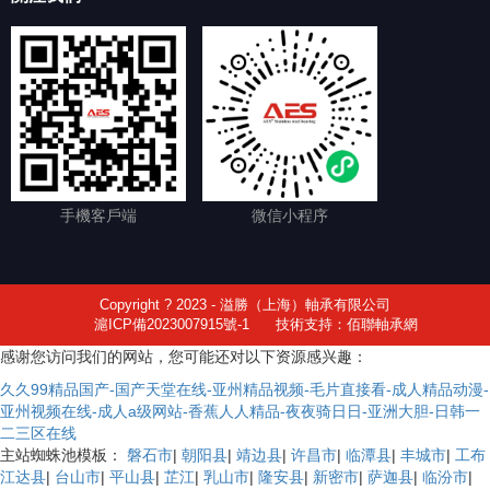
手機客戶端
微信小程序
Copyright ? 2023 - 溢勝（上海）軸承有限公司
滬ICP備2023007915號-1
技術支持：佰聯軸承網
感谢您访问我们的网站，您可能还对以下资源感兴趣：
久久99精品国产-国产天堂在线-亚州精品视频-毛片直接看-成人精品动漫-
亚州视频在线-成人a级网站-香蕉人人精品-夜夜骑日日-亚洲大胆-日韩一
二三区在线
主站蜘蛛池模板：
磐石市
|
朝阳县
|
靖边县
|
许昌市
|
临潭县
|
丰城市
|
工布
江达县
|
台山市
|
平山县
|
芷江
|
乳山市
|
隆安县
|
新密市
|
萨迦县
|
临汾市
|