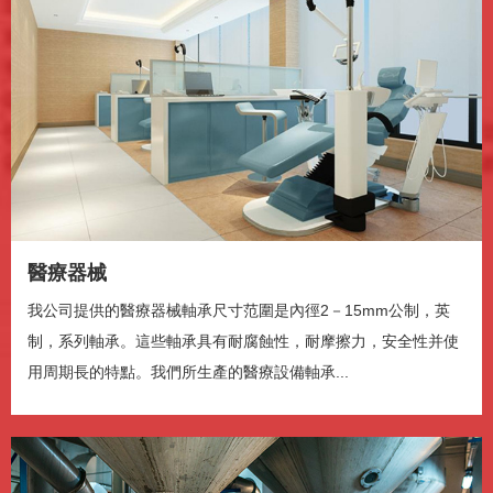
播放
静音
0:00
醫療器械
/
0:47
我公司提供的醫療器械軸承尺寸范圍是內徑2－15mm公制，英
加载完毕
: 0%
制，系列軸承。這些軸承具有耐腐蝕性，耐摩擦力，安全性并使
进度
: 0%
媒体流类型
直播
用周期長的特點。我們所生產的醫療設備軸承...
-0:47
播放速度
2x
1.5x