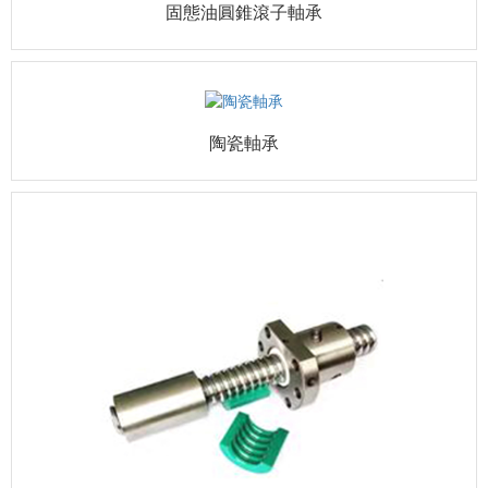
固態油圓錐滾子軸承
陶瓷軸承