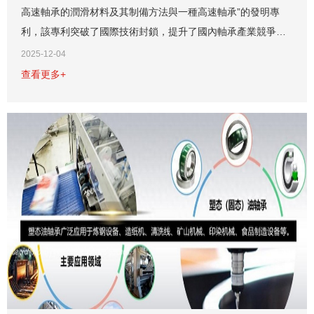
高速軸承的潤滑材料及其制備方法與一種高速軸承”的發明專
利，該專利突破了國際技術封鎖，提升了國內軸承產業競爭
力，其潤滑材料及軸承設計顯著提高了高速軸承的性能與使用
2025-12-04
壽命。...
查看更多+