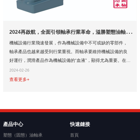
2
024再啟航，全面引領軸承行業革命，溢勝塑態油軸承您的理想選擇
機械設備行業飛速發展，作為機械設備中不可或缺的零部件，
軸承產品也越來越受到行業重視。而軸承要維持機械設備的良
好運行，潤滑產品作為機械設備的“血液”，顯得尤為重要。在傳
統市場中，軸承潤滑劑分為液體狀態的潤滑油、膏狀的潤滑脂
2024-02-26
以及粉狀的二硫化鉬，這些潤滑產品在...
查看更多+
產品中心
快速鏈接
塑態（固態）油軸承
首頁