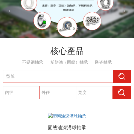
核心產品
不銹鋼軸承
塑態油（固態）軸承
陶瓷軸承
固態油深溝球軸承