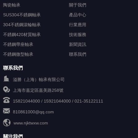
陶瓷軸承
關于我們
SUS304不銹鋼軸承
產品中心
304不銹鋼滾輪軸承
行業應用
不銹鋼420材質軸承
技術服務
不銹鋼帶座軸承
新聞資訊
不銹鋼微型軸承
聯系我們
聯系我們
溢勝（上海）軸承有限公司
上海市嘉定區嘉美路258號
15821044000 / 15921044000 / 021-35122111
810861000@qq.com
www.njktwxw.com
關注我們