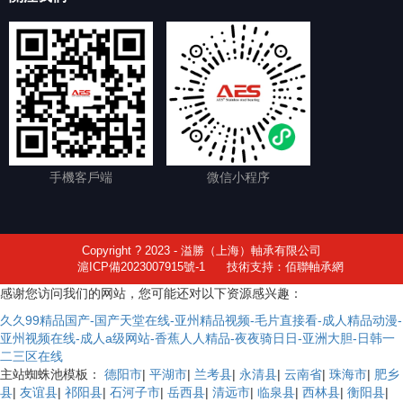
手機客戶端
微信小程序
Copyright ? 2023 - 溢勝（上海）軸承有限公司
滬ICP備2023007915號-1
技術支持：佰聯軸承網
感谢您访问我们的网站，您可能还对以下资源感兴趣：
久久99精品国产-国产天堂在线-亚州精品视频-毛片直接看-成人精品动漫-
亚州视频在线-成人a级网站-香蕉人人精品-夜夜骑日日-亚洲大胆-日韩一
二三区在线
主站蜘蛛池模板：
德阳市
|
平湖市
|
兰考县
|
永清县
|
云南省
|
珠海市
|
肥乡
县
|
友谊县
|
祁阳县
|
石河子市
|
岳西县
|
清远市
|
临泉县
|
西林县
|
衡阳县
|