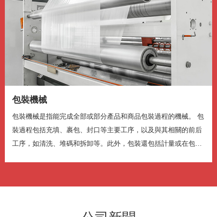
Color
Transparency
背景
Color
Transparency
视窗
Color
Transparency
字体尺寸
包裝機械
包裝機械是指能完成全部或部分產品和商品包裝過程的機械。 包
字体边缘样式
裝過程包括充填、裹包、封口等主要工序，以及與其相關的前后
工序，如清洗、堆碼和拆卸等。此外，包裝還包括計量或在包裝
件上蓋印等工...
字体库
重启
恢复全部设定至预设值
完成
关闭弹窗