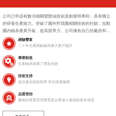
公司已申請有數項相關塑態油技術原創發明專利，具有獨立
的研發生產能力。突破了國外對我國相關技術的封鎖，拉動
國內軸承產業升級，提高競爭力。公司擁有自己的廠房和生
產設備，滿足正常的研發以及生產需求。
經驗豐富
二十年生產經驗贏得廣大客戶嘉許
專業制造
生產軸承積累了豐富的經
技術支持
提供產品技術指導 售后維護服務
品質管控
嚴格的質置管理體系是企業做大做強的基本保證