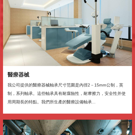
播放
静音
0:00
醫療器械
/
0:47
我公司提供的醫療器械軸承尺寸范圍是內徑2－15mm公制，英
加载完毕
: 0%
制，系列軸承。這些軸承具有耐腐蝕性，耐摩擦力，安全性并使
进度
: 0%
媒体流类型
直播
用周期長的特點。我們所生產的醫療設備軸承...
-0:47
播放速度
2x
1.5x