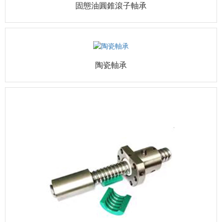
固態油圓錐滾子軸承
陶瓷軸承