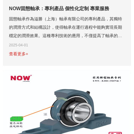
NOW固態軸承：專利產品 個性化定制 專業服務
固態軸承作為溢勝（上海）軸承有限公司的專利產品，其獨特
的潤滑方式和結構設計，使得軸承在運行過程中能夠實現長期
穩定的潤滑效果。這種專利技術的應用，不僅提高了軸承的使
用壽命，還大大降低了設備的維護成本。與市面上許多類似產
2025-04-01
品相比，固態軸承在技術上具有顯著的優勢。...
查看更多+