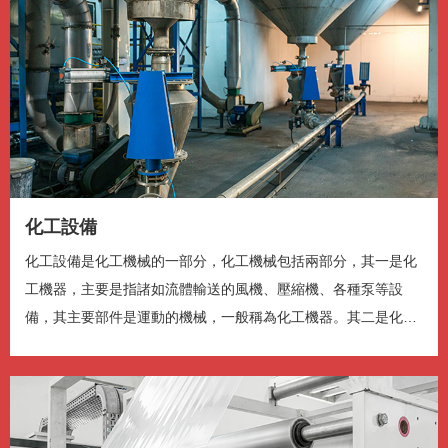
1.25x
1x
, 选择
0.5x
1x
节目段落
节目段落
描述
关闭描述
, 选择
字幕
化工設備
字幕设定
, 开启字幕设置弹窗
关闭字幕
, 选择
化工設備是化工機械的一部分，化工機械包括兩部分，其一是化
音轨
工機器，主要是指諸如流體輸送的風機、壓縮機、各種泵等設
備，其主要部件是運動的機械，一般稱為化工機器。其二是化工
全屏
This is a modal window.
設備主要是指...
开始对话视窗。离开会取消及关闭视窗
文字