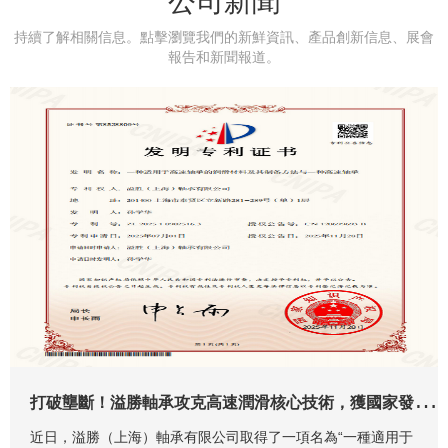
公司新聞
结束对话视窗
持續了解相關信息。點擊瀏覽我們的新鮮資訊、產品創新信息、展會
file ID:
報告和新聞報道。
request ID:
media type:
mime type:
provider:
resolution:
rate:
frames:
buffer:
connection speed:
info:
[X]
打
破壟斷！溢勝軸承攻克高速潤滑核心技術，獲國家發明專利
近日，溢勝（上海）軸承有限公司取得了一項名為“一種適用于